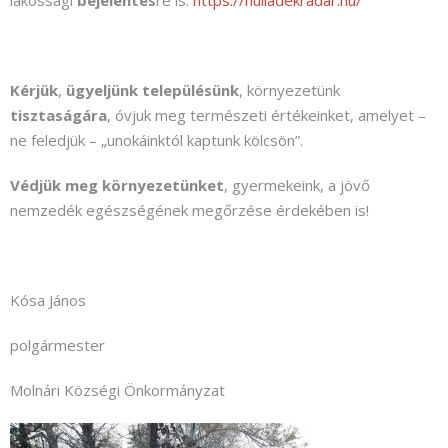
lakossági
bejelentés
re is:
https://hulladekradar.hu/
Kérjük
,
ügyeljünk településünk
, környezetünk
tisztaságára
, óvjuk meg természeti értékeinket, amelyet –
ne feledjük – „unokáinktól kaptunk kölcsön”.
Védjük
meg környezetünket
, gyermekeink, a jövő
nemzedék egészségének megőrzése érdekében is!
Kósa János
polgármester
Molnári Községi Önkormányzat