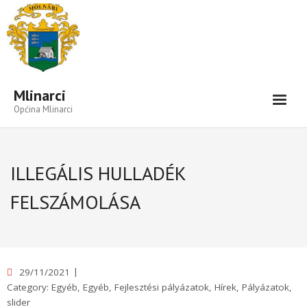
Open toolbar
Mlinarci
Općina Mlinarci
Vijesti-Informacije
ILLEGÁLIS HULLADÉK
Naselje
FELSZÁMOLÁSA
#3129 (cím nélkül)
#3130 (cím nélkül)
#3131 (cím nélkül)
29/11/2021
#3145 (cím nélkül)
Category:
Egyéb
,
Egyéb
,
Fejlesztési pályázatok
,
Hírek
,
Pályázatok
,
slider