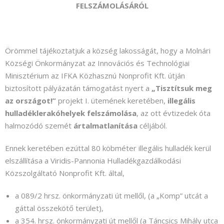
FELSZÁMOLÁSÁRÓL
Örömmel tájékoztatjuk a község lakosságát, hogy a Molnári
Községi Önkormányzat az Innovációs és Technológiai
Minisztérium az IFKA Közhasznú Nonprofit Kft. útján
biztosított pályázatán támogatást nyert a
„Tisztítsuk meg
az országot!”
projekt I. ütemének keretében,
illegális
hulladéklerakóhelyek felszámolása
, az ott évtizedek óta
halmozódó szemét
ártalmatlanítása
céljából.
Ennek keretében ezúttal 80 köbméter illegális hulladék kerül
elszállítása a Viridis-Pannonia Hulladékgazdálkodási
Közszolgáltató Nonprofit Kft. által,
a 089/2 hrsz. önkormányzati út mellől, (a „Komp” utcát a
gáttal összekötő terület),
a 354. hrsz. önkormányzati út mellől (a Táncsics Mihály utca