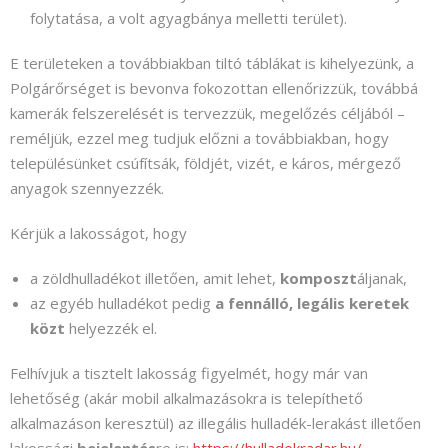
folytatása, a volt agyagbánya melletti terület).
E területeken a továbbiakban tiltó táblákat is kihelyezünk, a
Polgárőrséget is bevonva fokozottan ellenőrizzük, továbbá
kamerák felszerelését is tervezzük, megelőzés céljából –
reméljük, ezzel meg tudjuk előzni a továbbiakban, hogy
településünket csúfítsák, földjét, vizét, e káros, mérgező
anyagok szennyezzék.
Kérjük a lakosságot, hogy
a zöldhulladékot illetően, amit lehet,
komposzt
áljanak,
az egyéb hulladékot pedig
a fennálló, legális keretek
közt
helyezzék el.
Felhívjuk a tisztelt lakosság figyelmét, hogy már van
lehetőség (akár mobil alkalmazásokra is telepíthető
alkalmazáson keresztül) az illegális hulladék-lerakást illetően