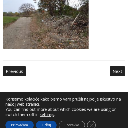
Previous
Next
Koristimo kolačiće kako bismo vam pružili najbolje iskustvo na
Adatvédelmi tájékoztató
našoj web stranici.
You can find out more about which cookies we are using or
switch them off in
settings
.
Close GDPR Cookie
Prihvaćam
Odbij
Postavke
Minden jog fenntartva © Molnári Község Önkormányzata