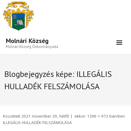
Eszköztár megnyitása
Molnári Község
Molnári Község Önkormányzata
Hírek-Információk
Blogbejegyzés képe:
ILLEGÁLIS
Település
HULLADÉK FELSZÁMOLÁSA
Közigazgatás
Önkormányzat
Beruházás- Pályázat
Közzétett
2021 november 29, hétfő
ekkor:
1296 × 972
ban/ben
Választási Információk
ILLEGÁLIS HULLADÉK FELSZÁMOLÁSA