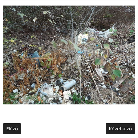
Nyelv:
Előző
Következő