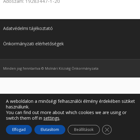
Adószám: 19283447-1-20
Nyelv:
Adatvédelmi tájékoztató
Önkormányzati elérhetőségek
Minden jog fenntartva © Molnári Község Önkormányzata
A weboldalon a minőségi felhasználói élmény érdekében sütiket
használunk.
You can find out more about which cookies we are using or
switch them off in
settings
.
Close GDPR Coo
Elfogad
Elutasítom
Beállítások