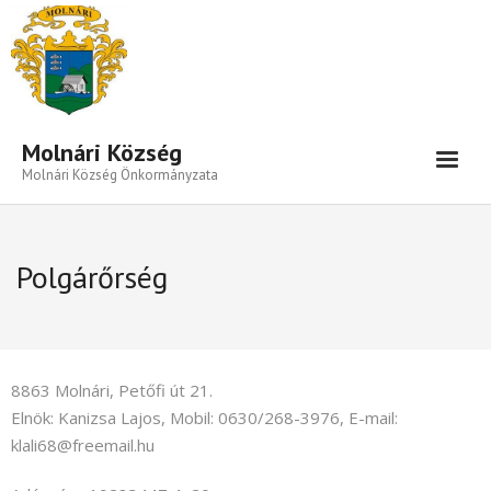
Eszköztár megnyitása
Molnári Község
Molnári Község Önkormányzata
Hírek-Információk
Polgárőrség
Település
Közigazgatás
Önkormányzat
8863 Molnári, Petőfi út 21.
Beruházás- Pályázat
Elnök: Kanizsa Lajos, Mobil: 0630/268-3976, E-mail:
klali68@freemail.hu
Választási Információk