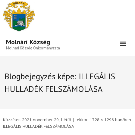
Eszköztár megnyitása
Molnári Község
Molnári Község Önkormányzata
Hírek-Információk
Blogbejegyzés képe:
ILLEGÁLIS
Település
HULLADÉK FELSZÁMOLÁSA
Közigazgatás
Önkormányzat
Beruházás- Pályázat
Közzétett
2021 november 29, hétfő
ekkor:
1728 × 1296
ban/ben
Választási Információk
ILLEGÁLIS HULLADÉK FELSZÁMOLÁSA