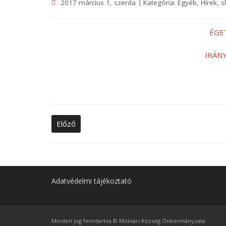
2017 március 1, szerda
Kategória:
Egyéb
,
Hírek
,
s
ÉGE
IRÁN
Előző
Adatvédelmi tájékoztató
Minden jog fenntartva © Molnári Község Önkormányzata