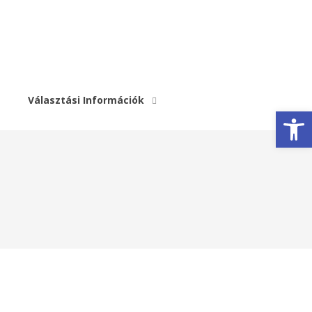
Választási Információk
Eszköztár megnyitása