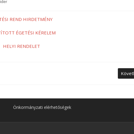
lider
TÉSI REND HIRDETMÉNY
YÍTOTT ÉGETÉSI KÉRELEM
HELYI RENDELET
Követ
Önkormányzati elérhetőségek