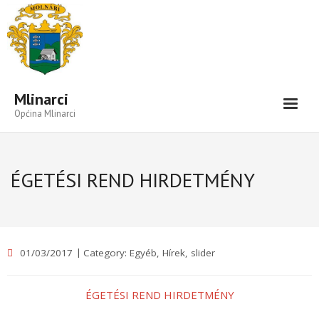
Open toolbar
Mlinarci
Općina Mlinarci
Vijesti-Informacije
ÉGETÉSI REND HIRDETMÉNY
Naselje
#3129 (cím nélkül)
#3130 (cím nélkül)
01/03/2017
Category:
Egyéb
,
Hírek
,
slider
#3131 (cím nélkül)
ÉGETÉSI REND HIRDETMÉNY
#3145 (cím nélkül)