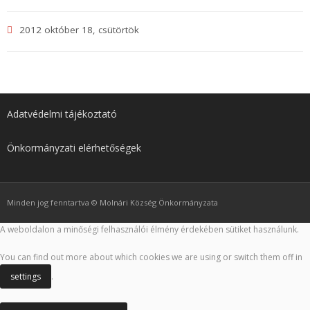
2012 október 18, csütörtök
Adatvédelmi tájékoztató
Önkormányzati elérhetőségek
Minden jog fenntartva © Molnári Község Önkormányzata
A weboldalon a minőségi felhasználói élmény érdekében sütiket használunk.
You can find out more about which cookies we are using or switch them off in
settings
.