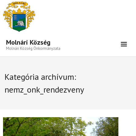
Eszköztár megnyitása
Molnári Község
Molnári Község Önkormányzata
Hírek-Információk
Kategória archívum:
Település
nemz_onk_rendezveny
Közigazgatás
Önkormányzat
Beruházás- Pályázat
Választási Információk