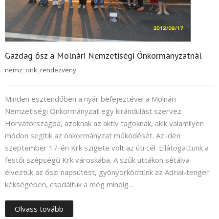
Gazdag ősz a Molnári Nemzetiségi Önkormányzatnál
nemz_onk_rendezveny
Minden esztendőben a nyár befejeztével a Molnári
Nemzetiségi Önkormányzat egy kirándulást szervez
Horvátországba, azoknak az aktív tagoknak, akik valamilyen
módon segítik az önkormányzat működését. Az idén
szeptember 17-én Krk szigete volt az úti cél. Ellátogattunk a
festői szépségű Krk városkába. A szűk utcákon sétálva
élveztük az őszi napsütést, gyönyörködtünk az Adriai-tenger
kékségében, csodáltuk a még mindig…
Olvass tovább