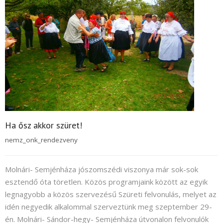
Nyelv:
Ha ősz akkor szüret!
nemz_onk_rendezveny
Molnári- Semjénháza jószomszédi viszonya már sok-sok
esztendő óta töretlen. Közös programjaink között az egyik
legnagyobb a közös szervezésű Szüreti felvonulás, melyet az
idén negyedik alkalommal szerveztünk meg szeptember 29-
én. Molnári- Sándor-hegy- Semjénháza útvonalon felvonulók