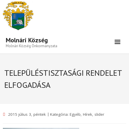
Eszköztár megnyitása
Molnári Község
Molnári Község Önkormányzata
Hírek-Információk
TELEPÜLÉSTISZTASÁGI RENDELET
Település
ELFOGADÁSA
Közigazgatás
Önkormányzat
Beruházás- Pályázat
2015 július 3, péntek
Kategória:
Egyéb
,
Hírek
,
slider
Választási Információk