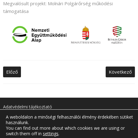
Megvalósult projekt: Molnári Polgárőrség működési
támogatása
Előző
Következő
Adatvédelmi tájékoztató
A weboldalon a minőségi felhasználói élmény érdekében sütiket
Önkormányzati elérhetőségek
használunk.
You can find out more about which cookies we are using or
switch them off in
settings
.