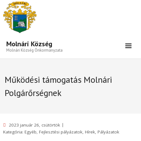
Eszköztár megnyitása
Molnári Község
Molnári Község Önkormányzata
Hírek-Információk
Működési támogatás Molnári
Település
Polgárőrségnek
Közigazgatás
Önkormányzat
Beruházás- Pályázat
2023 január 26, csütörtök
Választási Információk
Kategória:
Egyéb
,
Fejlesztési pályázatok
,
Hírek
,
Pályázatok