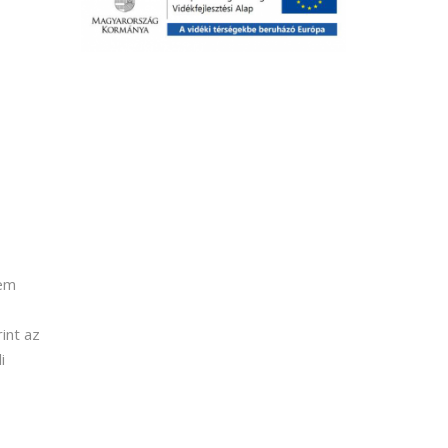
nem
int az
i