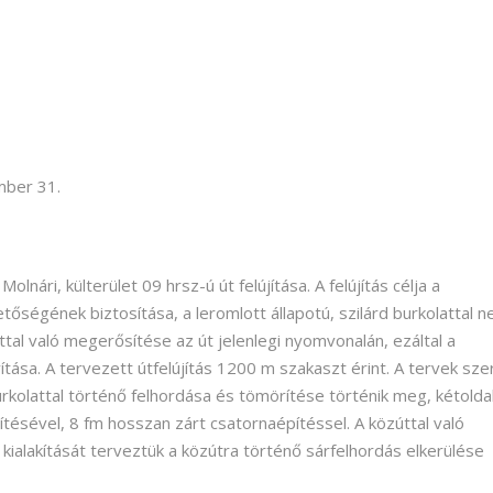
mber 31.
nári, külterület 09 hrsz-ú út felújítása. A felújítás célja a
ségének biztosítása, a leromlott állapotú, szilárd burkolattal 
al való megerősítése az út jelenlegi nyomvonalán, ezáltal a
ása. A tervezett útfelújítás 1200 m szakaszt érint. A tervek szer
kolattal történő felhordása és tömörítése történik meg, kétoldal
pítésével, 8 fm hosszan zárt csatornaépítéssel. A közúttal való
kialakítását terveztük a közútra történő sárfelhordás elkerülése