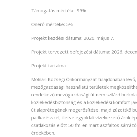
Támogatás mértéke: 95%
Önerő mértéke: 5%
Projekt kezdési dátuma: 2026. május 7.
Projekt tervezett befejezési dátuma: 2026. dece
Projekt tartalma:
Molnári Községi Önkormányzat tulajdonában lévő, Mol
mezőgazdasági használatú területek megközelíthető
rendelkező mezőgazdasági út nem szilárd burkolatt
közlekedésbiztonság és a közlekedési komfort javít
út alaprétegének megerősítése, majd zúzottkő bur
padkarésszel, illetve egyoldali vízelvezető árok é
csatlakozás előtt 50 fm-en mart aszfaltos sárrázó 
érdekében.