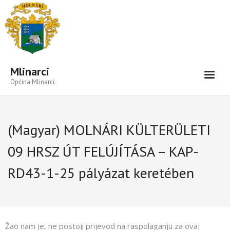
Open toolbar
Mlinarci
Općina Mlinarci
Vijesti-Informacije
(Magyar) MOLNÁRI KÜLTERÜLETI
Naselje
09 HRSZ ÚT FELÚJÍTÁSA – KAP-
#3129 (cím nélkül)
RD43-1-25 pályázat keretében
#3130 (cím nélkül)
#3131 (cím nélkül)
#3145 (cím nélkül)
Žao nam je, ne postoji prijevod na raspolaganju za ovaj