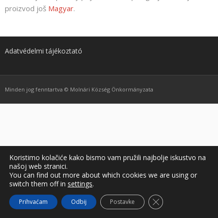
Jezik:
proizvod još
Magyar
.
Adatvédelmi tájékoztató
Minden jog fenntartva © Molnári Község Önkormányzata
Koristimo kolačiće kako bismo vam pružili najbolje iskustvo na
našoj web stranici.
You can find out more about which cookies we are using or
switch them off in
settings
.
Close GDPR Cookie
Prihvaćam
Odbij
Postavke