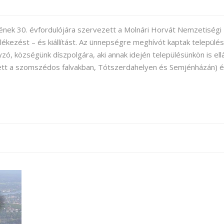
ének 30. évfordulójára szervezett a Molnári Horvát Nemzetiségi
kezést – és kiállítást. Az ünnepségre meghívót kaptak települé
, községünk díszpolgára, aki annak idején településünkön is ellá
ett a szomszédos falvakban, Tótszerdahelyen és Semjénházán) 