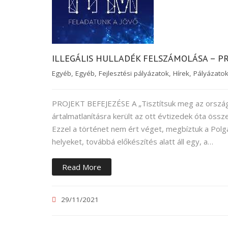
ILLEGÁLIS HULLADÉK FELSZÁMOLÁSA – P
Egyéb
,
Egyéb
,
Fejlesztési pályázatok
,
Hírek
,
Pályázato
PROJEKT BEFEJEZÉSE A „Tisztítsuk meg az országot
ártalmatlanításra került az ott évtizedek óta összeg
Ezzel a történet nem ért véget, megbíztuk a Polgá
helyeket, továbbá előkészítés alatt áll egy, a…
Read More
29/11/2021