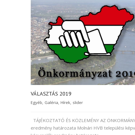
VÁLASZTÁS 2019
Egyéb
,
Galéria
,
Hírek
,
slider
TÁJÉKOZTATÓ ÉS KÖZLEMÉNY AZ ÖNKORMÁNYZAT
eredmény határozata Molnári HVB települési kép