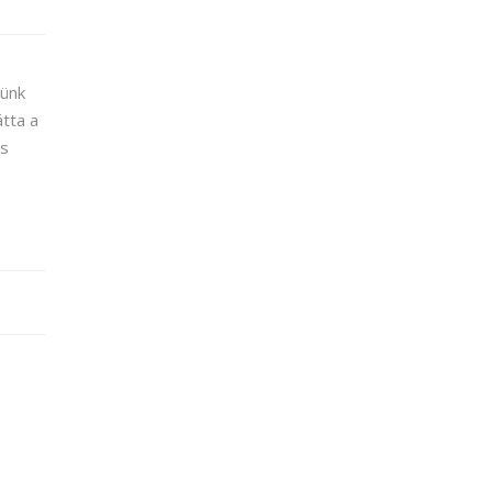
sünk
tta a
és