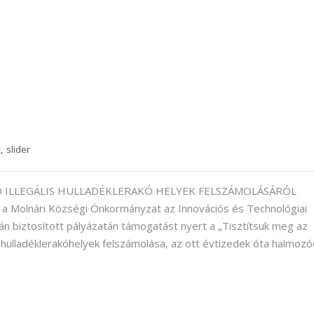
k
,
slider
Ó ILLEGÁLIS HULLADÉKLERAKÓ HELYEK FELSZÁMOLÁSÁRÓL
 a Molnári Községi Önkormányzat az Innovációs és Technológiai
án biztosított pályázatán támogatást nyert a „Tisztítsuk meg az
is hulladéklerakóhelyek felszámolása, az ott évtizedek óta halmoz