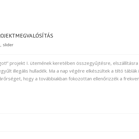
ROJEKTMEGVALÓSÍTÁS
k
,
slider
!” projekt I. ütemének keretében összegyűjtésre, elszállításra
yűlt illegális hulladék. Ma a nap végére elkészültek a tiltó táblák i
rőrséget, hogy a továbbiakban fokozottan ellenőrizzék a frekven