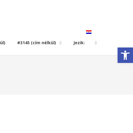
ül)
#3145 (cím nélkül)
Jezik:
Open toolbar