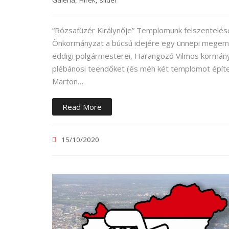
Galéria
,
Hírek
,
slider
“Rózsafüzér Királynője” Templomunk felszentelés
Önkormányzat a búcsú idejére egy ünnepi megemlé
eddigi polgármesterei, Harangozó Vilmos kormányzó
plébánosi teendőket (és méh két templomot épít
Marton…
Read More
15/10/2020