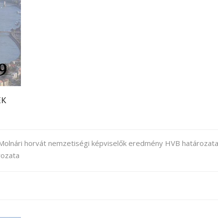
EK
olnári horvát nemzetiségi képviselők eredmény HVB határozat
rozata