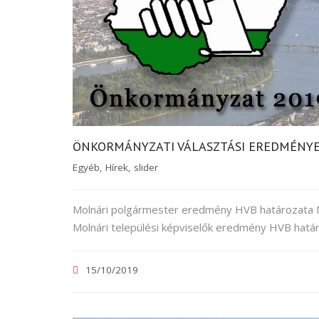
ÖNKORMÁNYZATI VÁLASZTÁSI EREDMÉNY
Egyéb
,
Hírek
,
slider
Molnári polgármester eredmény HVB határozata M
Molnári települési képviselők eredmény HVB hatá
15/10/2019