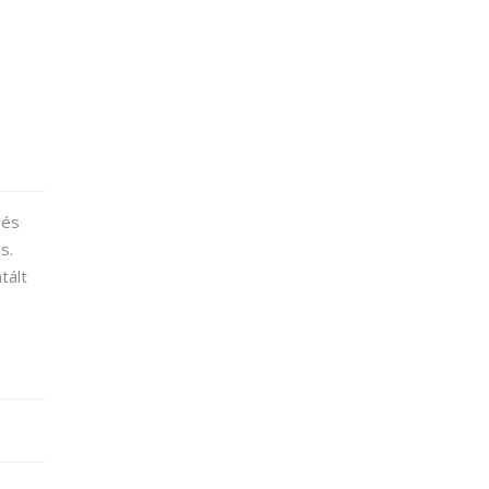
 és
s.
tált