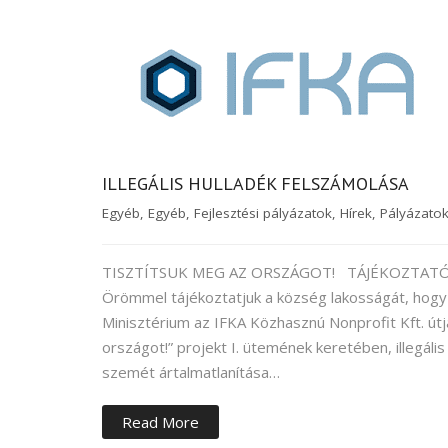
ILLEGÁLIS HULLADÉK FELSZÁMOLÁSA
Egyéb
,
Egyéb
,
Fejlesztési pályázatok
,
Hírek
,
Pályázato
TISZTÍTSUK MEG AZ ORSZÁGOT! TÁJÉKOZTAT
Örömmel tájékoztatjuk a község lakosságát, hogy
Minisztérium az IFKA Közhasznú Nonprofit Kft. útj
országot!” projekt I. ütemének keretében, illegál
szemét ártalmatlanítása…
Read More