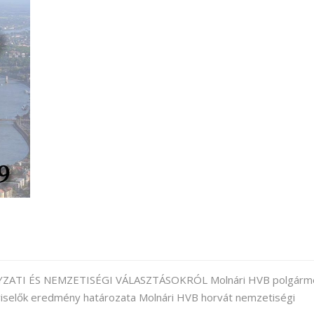
I ÉS NEMZETISÉGI VÁLASZTÁSOKRÓL Molnári HVB polgárm
viselők eredmény határozata Molnári HVB horvát nemzetiségi