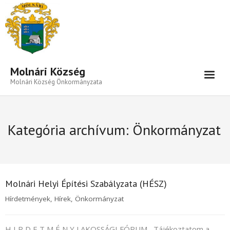
Eszköztár megnyitása
Molnári Község
Molnári Község Önkormányzata
Hírek-Információk
Kategória archívum:
Önkormányzat
Település
Közigazgatás
Önkormányzat
Molnári Helyi Építési Szabályzata (HÉSZ)
Beruházás- Pályázat
Hírdetmények
,
Hírek
,
Önkormányzat
Választási Információk
H I R D E T M É N Y LAKOSSÁGI FÓRUM Tájékoztatom a