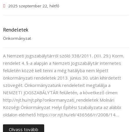
2025 szeptember 22, hétfő
Rendeletek
Önkormányzat
A Nemzeti Jogszabálytárról szóló 338/2011. (XII. 29.) Korm.
rendelet 4. §-a alapján a Nemzeti Jogszabálytár internetes
felületén közzé kell tenni a még hatályba nem lépett
önkormányzati rendeletek 2013. június 30. után kihirdetett
szövegét. Önkormányzatunk rendeleteit megtalálja a
NEMZETI JOGSZABÁLYTÁR felületén, a következő címen:
http://njt.hu/njt.php?onkormanyzati_rendeletek Molnári
Községi Önkormányzat Helyi Építési Szabályzata az alábbi
oldalon elérhető https://or.njt.hu/eli/436566/r/2008/14…
Olvass tovább