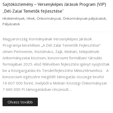
Sajtóközlemény – Versenyképes Járások Program (VJP)
„Dél-Zalai Temetők fejlesztése”
Hírdetmények
,
Hírek
,
Önkormányzat
,
Önkormányzati pályázatok
,
Pályázatok
Magyarország Kormányának Versenyképes Járások
Programja keretében „A Dél-Zalai Temetők Fejlesztése”
címen Petrivente, Kistolmács, Zajk, Molnári, települések
önkormányzatai közösen, konzorciumi formában/ társulás
formájában 2025. első félévében fejlesztési igényt nyújtottak
be a Közigazgatási és Területfejlesztési Minisztériumhoz. A
konzorcium egészére megítélt támogatás összege bruttó
16 607 000 forint, melyből a Molnári Községi Önkormányzat
7 660 000 Ft támogatásban részesült.…
Olvass tovább