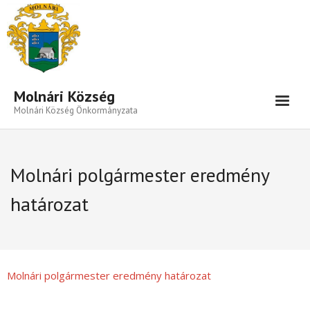
Eszköztár megnyitása
Molnári Község
Molnári Község Önkormányzata
Hírek-Információk
Molnári polgármester eredmény
Település
határozat
Közigazgatás
Önkormányzat
Beruházás- Pályázat
Molnári polgármester eredmény határozat
Választási Információk