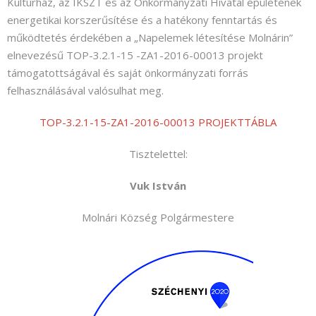
Kultúrház, az IKSZT és az Önkormányzati Hivatal épületének
Nyelv:
energetikai korszerűsítése és a hatékony fenntartás és
működtetés érdekében a „Napelemek létesítése Molnárin”
elnevezésű TOP-3.2.1-15 -ZA1-2016-00013 projekt
támogatottságával és saját önkormányzati forrás
felhasználásával valósulhat meg.
TOP-3.2.1-15-ZA1-2016-00013 PROJEKTTÁBLA
Tisztelettel:
Vuk István
Molnári Község Polgármestere