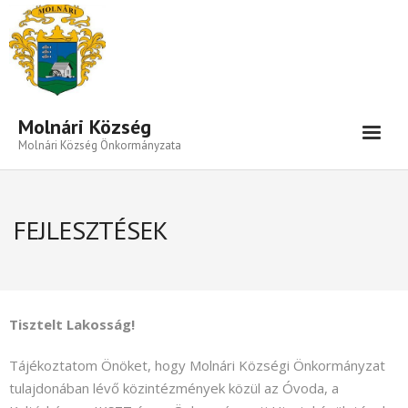
Eszköztár megnyitása
Molnári Község
Molnári Község Önkormányzata
Hírek-Információk
FEJLESZTÉSEK
Település
Közigazgatás
Önkormányzat
Tisztelt Lakosság!
Beruházás- Pályázat
Tájékoztatom Önöket, hogy Molnári Községi Önkormányzat
Választási Információk
tulajdonában lévő közintézmények közül az Óvoda, a