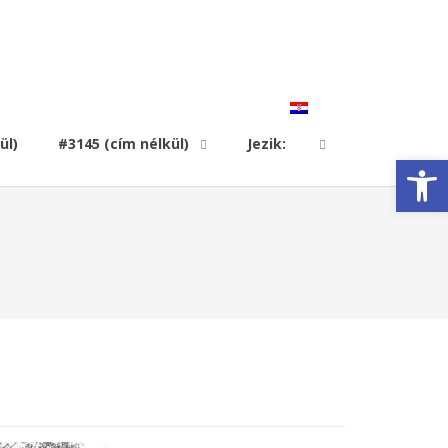
ül)
#3145 (cím nélkül)
Jezik:
Open toolbar