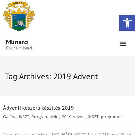
Open toolbar
Mlinarci
Općina Mlinarci
Vijesti-Informacije
Tag Archives:
2019 Advent
Naselje
#3129 (cím nélkül)
#3130 (cím nélkül)
Ádventi koszorú készítés 2019
#3131 (cím nélkül)
Galéria
,
IKSZT
,
Programjaink
2019 Advent
,
IKSZT
,
programok
#3145 (cím nélkül)
Adventre készülődve a MOLNÁRI IKSZT-ben- 2019.nov.28-án