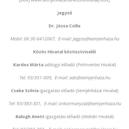
Jezik:
Jegyző
Dr. Józsa Csilla
Mobil: 06 30 6412067, E-mail: jegyzo@semjenhaza.hu
Közös Hivatal köztisztviselői
Kardos Márta
adóügyi előadó (Petriventei Hivatal)
Tel: 93/351-009, E-mail: ado@semjenhaza.hu
Cseke Szilvia
igazgatási előadó (Semjénházai Hivatal)
Tel: 93/383-301, E-mail: onkormanyzat@semjenhaza.hu
Balogh Anett
igazgatási előadó (Molnári Hivatal)