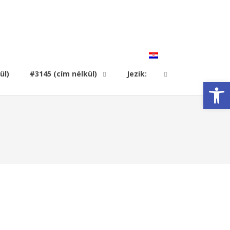
ül)
#3145 (cím nélkül)
Jezik:
Open toolbar