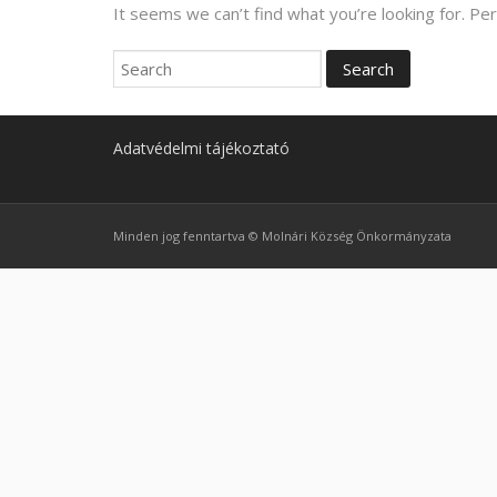
It seems we can’t find what you’re looking for. Pe
Adatvédelmi tájékoztató
Minden jog fenntartva © Molnári Község Önkormányzata