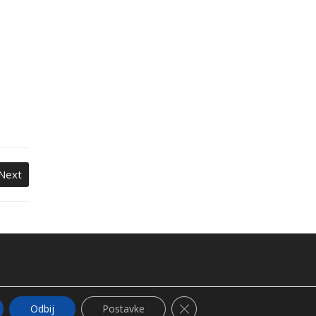
Next
Close GDPR Cookie Banner
Odbij
Postavke