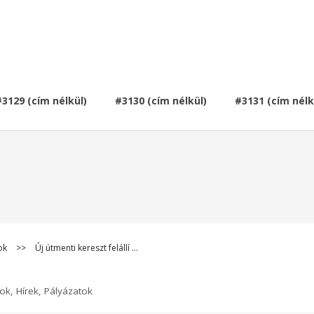
#3129 (cím nélkül)
#3130 (cím nélkül)
#3131 (cím nélk
ok
>>
Új útmenti kereszt felállí …
tok
,
Hírek
,
Pályázatok