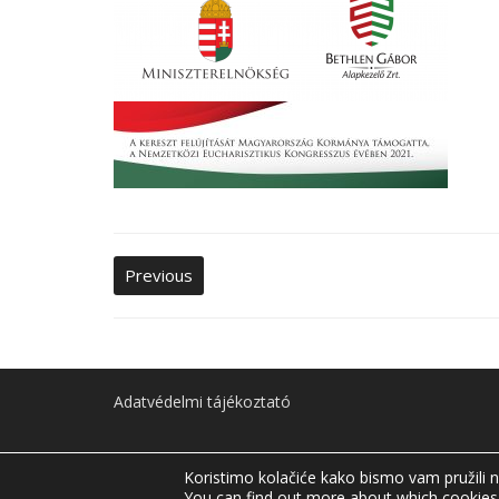
Previous
Adatvédelmi tájékoztató
Koristimo kolačiće kako bismo vam pružili n
Minden jog fenntartva © Molnári Község Önkormányzata
You can find out more about which cookies 