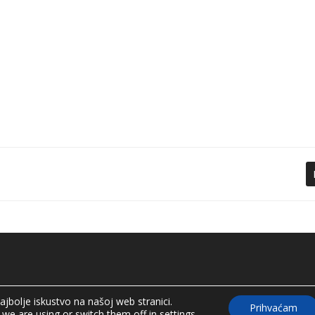
ajbolje iskustvo na našoj web stranici.
Prihvaćam
we are using or switch them off in
settings
.