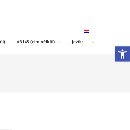
ül)
#3145 (cím nélkül)
Jezik:
Open toolbar