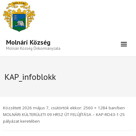
Eszköztár megnyitása
Molnári Község
Molnári Község Önkormányzata
Hírek-Információk
KAP_infoblokk
Település
Közigazgatás
Önkormányzat
Közzétett
2026 május 7, csütörtök
ekkor:
2560 × 1284
ban/ben
Beruházás- Pályázat
MOLNÁRI KÜLTERÜLETI 09 HRSZ ÚT FELÚJÍTÁSA – KAP-RD43-1-25
pályázat keretében
Választási Információk