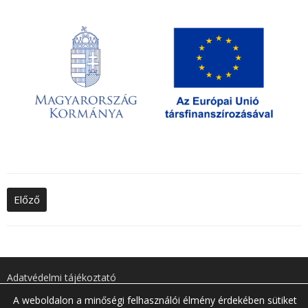
Nyelv:
Előző
Adatvédelmi tájékoztató
A weboldalon a minőségi felhasználói élmény érdekében sütiket